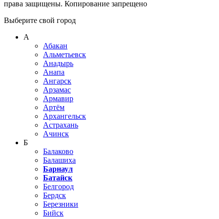
права защищены. Копирование запрещено
Выберите свой город
А
Абакан
Альметьевск
Анадырь
Анапа
Ангарск
Арзамас
Армавир
Артём
Архангельск
Астрахань
Ачинск
Б
Балаково
Балашиха
Барнаул
Батайск
Белгород
Бердск
Березники
Бийск