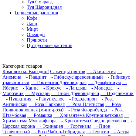
Туя Смарагд
Туя Шаровидная
Горшечные растения
Кофе
Лавр
Мирт
Олеандр
Пряности
Цитрусовые растения
Категории товаров
Комплекты. Выгодно!
Саженцы цветов
- Аквилегия
-
Анемона
- Гиацинт
- Гибискус древовидный
- Гибискус
травянистый
- Гортензия Древовидная
- Дельфиниум
-
Иберис
- Канна
- Крокус
- Ландыш
- Монарда
-
Морозник
- Мускари
- Пион Древовидный
- Подснежник
- Пушкиния
- Ранункулюс
- Рододенрон
- Роза
Английская
- Роза Парковая
- Роза Плетистая
- Роза
Почвопокровная (мини-роза)
- Роза Флорибунда
- Роза
Штамбовая
- Ромашка
- Хризантема Крупноцветковая
-
Хризантема Мультифлора
- Хризантема Среднецветковая
-
Царская корона
- Эхинацея
- Гортензия
- Пион
Травянистый
- Роза Чайно-Гибридная
- Георгин
- Астра