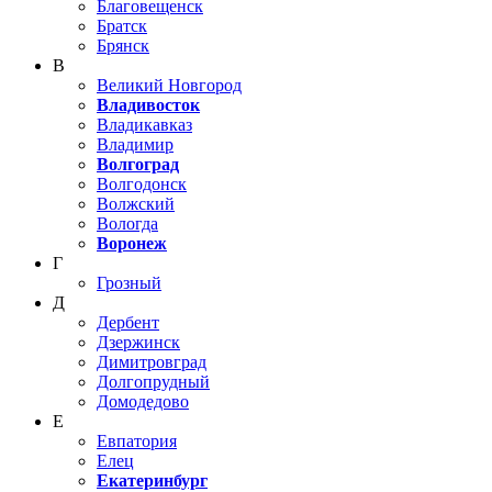
Благовещенск
Братск
Брянск
В
Великий Новгород
Владивосток
Владикавказ
Владимир
Волгоград
Волгодонск
Волжский
Вологда
Воронеж
Г
Грозный
Д
Дербент
Дзержинск
Димитровград
Долгопрудный
Домодедово
Е
Евпатория
Елец
Екатеринбург