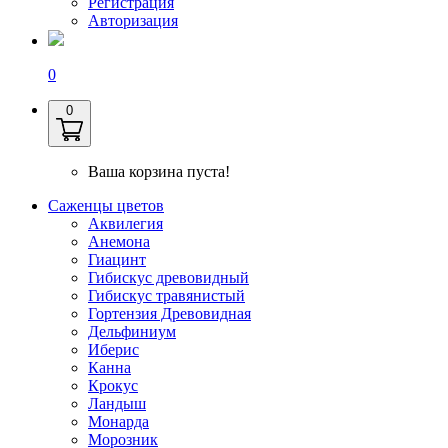
Регистрация
Авторизация
0
0
Ваша корзина пуста!
Саженцы цветов
Аквилегия
Анемона
Гиацинт
Гибискус древовидный
Гибискус травянистый
Гортензия Древовидная
Дельфиниум
Иберис
Канна
Крокус
Ландыш
Монарда
Морозник