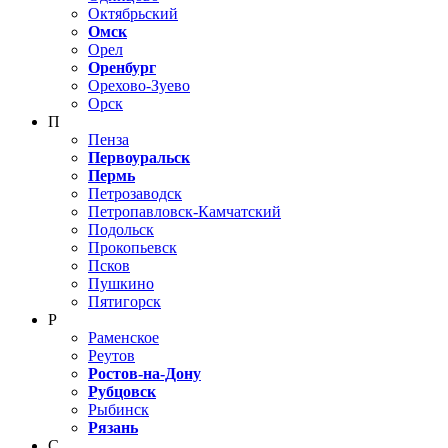
Октябрьский
Омск
Орел
Оренбург
Орехово-Зуево
Орск
П
Пенза
Первоуральск
Пермь
Петрозаводск
Петропавловск-Камчатский
Подольск
Прокопьевск
Псков
Пушкино
Пятигорск
Р
Раменское
Реутов
Ростов-на-Дону
Рубцовск
Рыбинск
Рязань
С