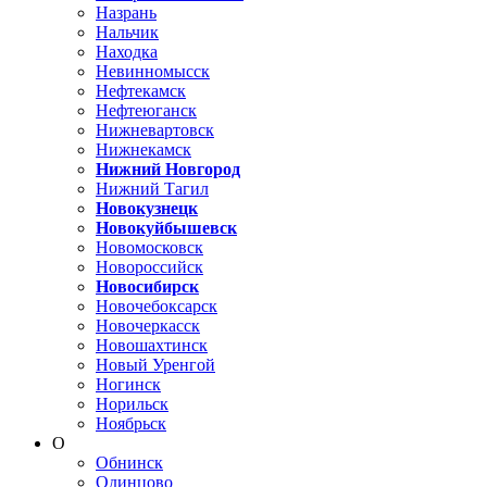
Назрань
Нальчик
Находка
Невинномысск
Нефтекамск
Нефтеюганск
Нижневартовск
Нижнекамск
Нижний Новгород
Нижний Тагил
Новокузнецк
Новокуйбышевск
Новомосковск
Новороссийск
Новосибирск
Новочебоксарск
Новочеркасск
Новошахтинск
Новый Уренгой
Ногинск
Норильск
Ноябрьск
О
Обнинск
Одинцово