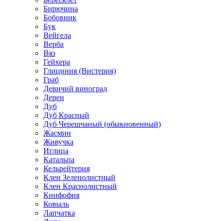
Бирючина
Бобовник
Бук
Вейгела
Верба
Вяз
Гейхера
Глициния (Вистерия)
Граб
Девичий виноград
Дерен
Дуб
Дуб Красный
Дуб Черешчаный (обыкновенный)
Жасмин
Живучка
Иглица
Катальпа
Кельрейтерия
Клен Зеленолистный
Клен Краснолистный
Книфофия
Ковыль
Лапчатка