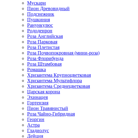
Мускари
Пион Древовидный
Подснежник
Пушкиния
Ранункулюс
Рододенрон
Роза Английская
Роза Парковая
Роза Плетистая
Роза Почвопокровная (мини-роза)
Роза Флорибунда
Роза Штамбовая
Ромашка
Хризантема Крупноцветковая
Хризантема Мультифлора
Хризантема Среднецветковая
Царская корона
Эхинацея
Гортензия
Пион Травянистый
Роза Чайно-Гибридная
Георгин
Астра
Гладиолус
Дейция