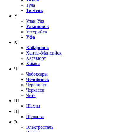
Тула
Тюмень
У
Улан-Удэ
Ульяновск
Уссурийск
Уфа
Х
Хабаровск
Ханты-Мансийск
Хасавюрт
Химки
Ч
Чебоксары
Челябинск
Череповец
Черкесск
Чита
Ш
Шахты
Щ
Щелково
Э
Электросталь