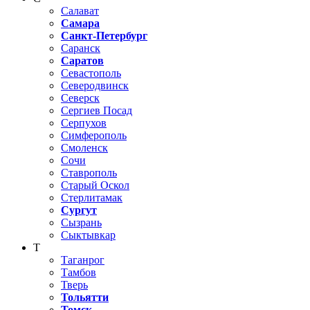
Салават
Самара
Санкт-Петербург
Саранск
Саратов
Севастополь
Северодвинск
Северск
Сергиев Посад
Серпухов
Симферополь
Смоленск
Сочи
Ставрополь
Старый Оскол
Стерлитамак
Сургут
Сызрань
Сыктывкар
Т
Таганрог
Тамбов
Тверь
Тольятти
Томск