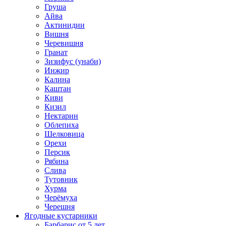
Груша
Айва
Актинидии
Вишня
Черевишня
Гранат
Зизифус (унаби)
Инжир
Калина
Каштан
Киви
Кизил
Нектарин
Облепиха
Шелковица
Орехи
Персик
Рябина
Слива
Тутовник
Хурма
Черёмуха
Черешня
Ягодные кустарники
Барбарис от 5 лет