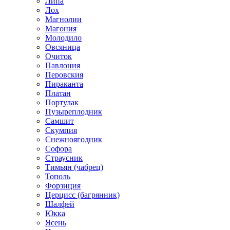
Липа
Лох
Магнолии
Магония
Молодило
Овсяница
Очиток
Павлония
Перовския
Пираканта
Платан
Портулак
Пузыреплодник
Самшит
Скумпия
Снежноягодник
Софора
Страусник
Тимьян (чабрец)
Тополь
Форзиция
Церцисс (багрянник)
Шалфей
Юкка
Ясень