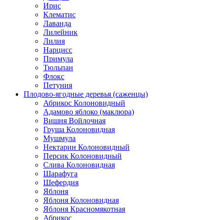
Ирис
Клематис
Лаванда
Лилейник
Лилия
Нарцисс
Примула
Тюльпан
Флокс
Петуния
Плодово-ягодные деревья (саженцы)
Абрикос Колоновидный
Адамово яблоко (маклюра)
Вишня Войлочная
Груша Колоновидная
Мушмула
Нектарин Колоновидный
Персик Колоновидный
Слива Колоновидная
Шарафуга
Шефердия
Яблоня
Яблоня Колоновидная
Яблоня Красномякотная
Абрикос