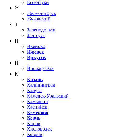
Ессентуки
Ж
Железногорск
Жуковский
З
Зеленодольск
Златоуст
И
Иваново
Ижевск
Иркутск
Й
Йошкар-Ола
К
Казань
Калининград
Калуга
Каменск-Уральский
Камышин
Каспийск
Кемерово
Керчь
Киров
Кисловодск
Ковров