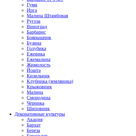
Гуми
Ирга
Малина Штамбовая
Ругоза
Виноград
Барбарис
Боярышник
Бузина
Голубика
Ежевика
Ежемалина
Жимолость
Йошта
Кизильник
Клубника (земляника)
Крыжовник
Малина
Смородина
Черника
Шиповник
Декоративные культуры
Акация
Бархат
Береза
Бересклет