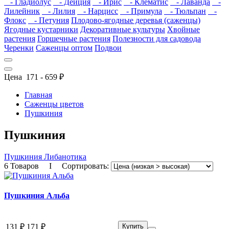
- Гладиолус
- Дейция
- Ирис
- Клематис
- Лаванда
-
Лилейник
- Лилия
- Нарцисс
- Примула
- Тюльпан
-
Флокс
- Петуния
Плодово-ягодные деревья (саженцы)
Ягодные кустарники
Декоративные культуры
Хвойные
растения
Горшечные растения
Полезности для садовода
Черенки
Саженцы оптом
Подвои
Цена
171
-
659
₽
Главная
Саженцы цветов
Пушкиния
Пушкиния
Пушкиния Либанотика
6 Товаров I Сортировать:
Пушкиния Альба
131 ₽
171 ₽
Купить