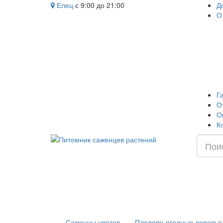
Елец
с 9:00 до 21:00
Д
О
Г
О
О
К
Саженцы цветов
Плодово-ягодные деревья