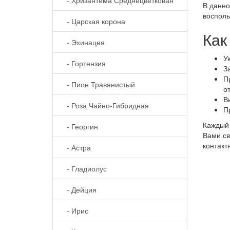
В данно
восполь
- Царская корона
Как
- Эхинацея
У
- Гортензия
З
П
- Пион Травянистый
о
В
- Роза Чайно-Гибридная
П
Каждый 
- Георгин
Вами св
контакт
- Астра
- Гладиолус
- Дейция
- Ирис