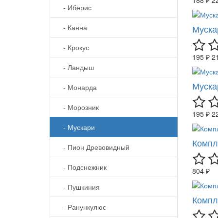
- Иберис
- Канна
Муска
- Крокус
195 ₽
2
- Ландыш
Муска
- Монарда
- Морозник
195 ₽
2
- Мускари
Компл
- Пион Древовидный
- Подснежник
804 ₽
- Пушкиния
Компл
- Ранункулюс