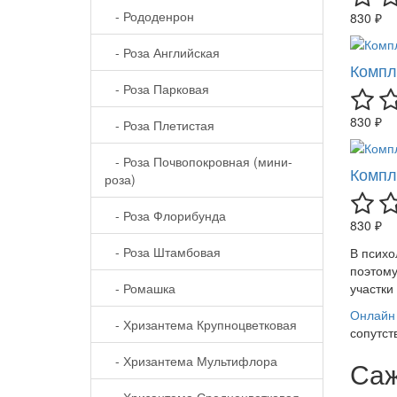
- Рододенрон
830 ₽
- Роза Английская
Компл
- Роза Парковая
830 ₽
- Роза Плетистая
- Роза Почвопокровная (мини-
Компл
роза)
- Роза Флорибунда
830 ₽
- Роза Штамбовая
В психо
поэтому
- Ромашка
участки
Онлайн 
- Хризантема Крупноцветковая
сопутст
- Хризантема Мультифлора
Саж
- Хризантема Среднецветковая