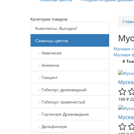
Категории товаров
Глав
Комплекты. Выгодно!
Мус
Саженцы цветов
Мускари 
- Аквилегия
Мускари 
8 То
- Анемона
- Гиацинт
Муска
- Гибискус древовидный
188 ₽
2
- Гибискус травянистый
- Гортензия Древовидная
Муска
- Дельфиниум
188 ₽
2