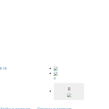
9-16
0
0
Хвойные растения
Горшечные растения