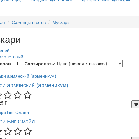
ная
Саженцы цветов
Мускари
кари
синий
фиолетовый
варов I Сортировать:
ри армянский (арменикум)
25 ₽
ри Биг Смайл
25 ₽