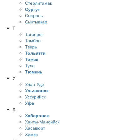
Стерлитамак
Сургут
Сызрань
Сыктывкар
Т
Таганрог
Тамбов
Тверь
Тольятти
Томск
Тула
Тюмень
У
Улан-Удэ
Ульяновск
Уссурийск
Уфа
Х
Хабаровск
Ханты-Мансийск
Хасавюрт
Химки