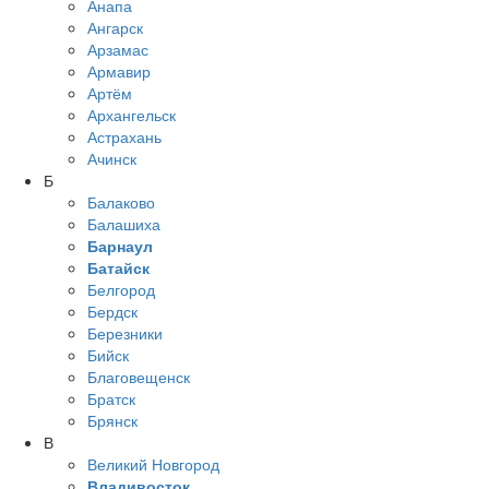
Анапа
Ангарск
Арзамас
Армавир
Артём
Архангельск
Астрахань
Ачинск
Б
Балаково
Балашиха
Барнаул
Батайск
Белгород
Бердск
Березники
Бийск
Благовещенск
Братск
Брянск
В
Великий Новгород
Владивосток