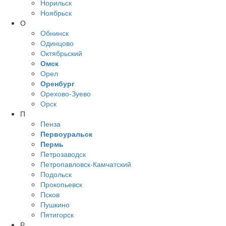
Норильск
Ноябрьск
О
Обнинск
Одинцово
Октябрьский
Омск
Орел
Оренбург
Орехово-Зуево
Орск
П
Пенза
Первоуральск
Пермь
Петрозаводск
Петропавловск-Камчатский
Подольск
Прокопьевск
Псков
Пушкино
Пятигорск
Р