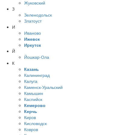
Жуковский
З
Зеленодольск
Златоуст
И
Иваново
Ижевск
Иркутск
Й
Йошкар-Ола
К
Казань
Калининград
Калуга
Каменск-Уральский
Камышин
Каспийск
Кемерово
Керчь
Киров
Кисловодск
Ковров