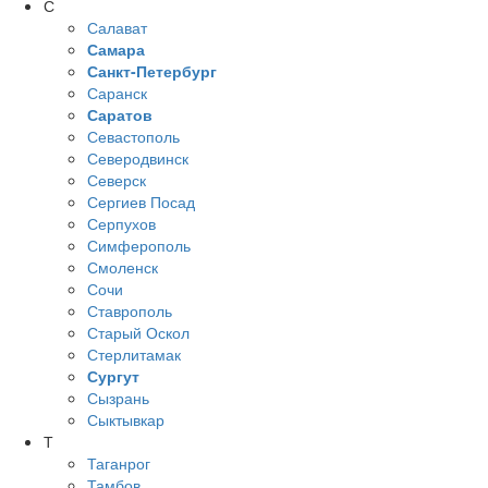
С
Салават
Самара
Санкт-Петербург
Саранск
Саратов
Севастополь
Северодвинск
Северск
Сергиев Посад
Серпухов
Симферополь
Смоленск
Сочи
Ставрополь
Старый Оскол
Стерлитамак
Сургут
Сызрань
Сыктывкар
Т
Таганрог
Тамбов