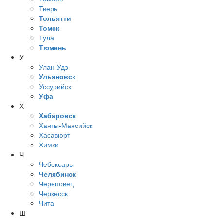
Тверь
Тольятти
Томск
Тула
Тюмень
У
Улан-Удэ
Ульяновск
Уссурийск
Уфа
Х
Хабаровск
Ханты-Мансийск
Хасавюрт
Химки
Ч
Чебоксары
Челябинск
Череповец
Черкесск
Чита
Ш