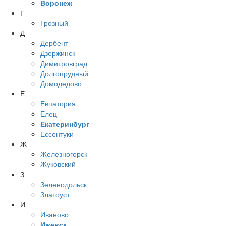
Воронеж
Г
Грозный
Д
Дербент
Дзержинск
Димитровград
Долгопрудный
Домодедово
Е
Евпатория
Елец
Екатеринбург
Ессентуки
Ж
Железногорск
Жуковский
З
Зеленодольск
Златоуст
И
Иваново
Ижевск